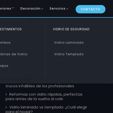
eriores
Decoración
Servicios
CONTACTO
CURVADO Y PISABLE
ESTIMIENTOS
VIDRIO DE SEGURIDAD
ARTÍCULOS RECIENTES
Curvado
ombos
Vidrio Laminado
Pisable
binas de Vidrio
Vidrio Templado
Mamparas de estilo industrial, la
tendencia que llega a tu ducha este 2026
pejos
Escaleras de cristal: Un toque de lujo y
modernidad
Cómo limpiar ventanales grandes, 5
trucos infalibles de los profesionales
Reformas con vidrio rápidas, perfectas
para antes de la vuelta al cole
Vidrio laminado vs templado: ¿Cuál elegir
para el hogar?