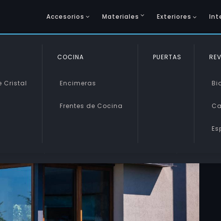
Accesorios
Materiales
Exteriores
Int
COCINA
SINTÉTICOS
PUERTAS
VIDRIO 
REV
 Cristal
Encimeras
Metacrilato
Vidrio 
Bi
Frentes de Cocina
Policarbonato
Vidrio 
Ca
s
Es