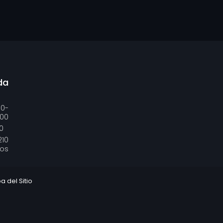
da
00-
:00
0
210
ros
 del Sitio