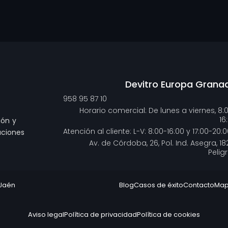
Devitro Europa Grana
958 95 87 10
Horario comercial: De lunes a viernes, 8:
16
ión y
Atención al cliente: L-V: 8:00-16:00 y 17:00-20:0
uciones
Av. de Córdoba, 26, Pol. Ind. Asegra, 18
Pelig
 Jaén
Blog
Casos de éxito
Contacto
Mapa
Aviso legal
Política de privacidad
Política de cookies