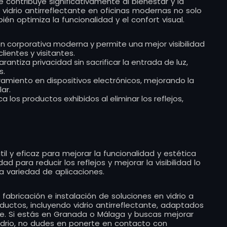
te contribuye significativamente al bienestar y la
vidrio antirreflectante en oficinas modernas no solo
én optimiza la funcionalidad y el confort visual.
n corporativa moderna y permite una mejor visibilidad
lientes y visitantes.
arantiza privacidad sin sacrificar la entrada de luz,
s.
amiento en dispositivos electrónicos, mejorando la
ar.
ca los productos exhibidos al eliminar los reflejos,
átil y eficaz para mejorar la funcionalidad y estética
 para reducir los reflejos y mejorar la visibilidad lo
a variedad de aplicaciones.
 fabricación e instalación de soluciones en vidrio a
tos, incluyendo vidrio antirreflectante, adaptados
te. Si estás en Granada o Málaga y buscas mejorar
idrio, no dudes en ponerte en contacto con