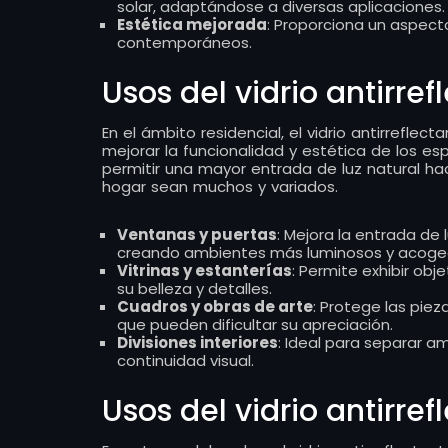
solar, adaptándose a diversas aplicaciones.
Estética mejorada
: Proporciona un aspect
contemporáneos.
Usos del vidrio antirre
En el ámbito residencial, el vidrio antirrefle
mejorar la funcionalidad y estética de los esp
permitir una mayor entrada de luz natural hac
hogar sean muchos y variados.
Ventanas y puertas
: Mejora la entrada de 
creando ambientes más luminosos y acoge
Vitrinas y estanterías
: Permite exhibir obj
su belleza y detalles.
Cuadros y obras de arte
: Protege las piez
que pueden dificultar su apreciación.
Divisiones interiores
: Ideal para separar a
continuidad visual.
Usos del vidrio antirref