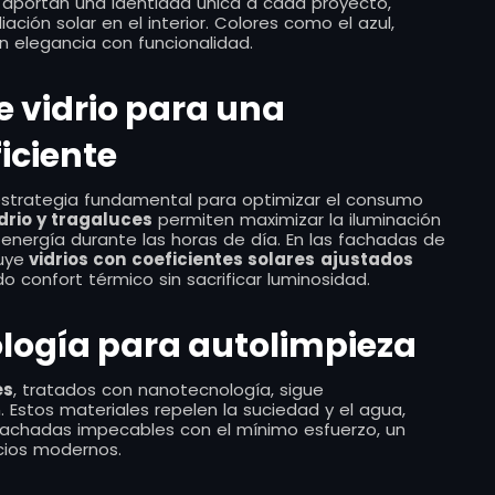
es aportan una identidad única a cada proyecto,
ación solar en el interior. Colores como el azul,
n elegancia con funcionalidad.
e vidrio para una
iciente
 estrategia fundamental para optimizar el consumo
idrio y tragaluces
permiten maximizar la iluminación
 energía durante las horas de día. En las fachadas de
uye
vidrios con
coeficientes solares
ajustados
 confort térmico sin sacrificar luminosidad.
logía para autolimpieza
es
, tratados con nanotecnología, sigue
. Estos materiales repelen la suciedad y el agua,
achadas impecables con el mínimo esfuerzo, un
cios modernos.