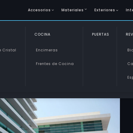
Accesorios
Materiales
Exteriores
Int
COCINA
SINTÉTICOS
PUERTAS
VIDRIO 
REV
 Cristal
Encimeras
Metacrilato
Vidrio 
Bi
Frentes de Cocina
Policarbonato
Vidrio 
Ca
s
Es