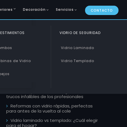
eriores
Decoración
Servicios
CONTACTO
CURVADO Y PISABLE
ESTIMIENTOS
VIDRIO DE SEGURIDAD
ARTÍCULOS RECIENTES
Curvado
ombos
Vidrio Laminado
Pisable
binas de Vidrio
Vidrio Templado
Mamparas de estilo industrial, la
tendencia que llega a tu ducha este 2026
pejos
Escaleras de cristal: Un toque de lujo y
modernidad
Cómo limpiar ventanales grandes, 5
trucos infalibles de los profesionales
Reformas con vidrio rápidas, perfectas
para antes de la vuelta al cole
Vidrio laminado vs templado: ¿Cuál elegir
para el hogar?