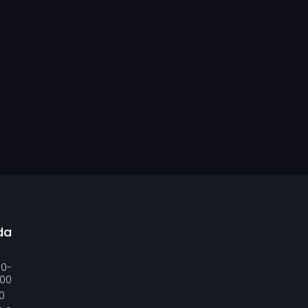
da
00-
:00
0