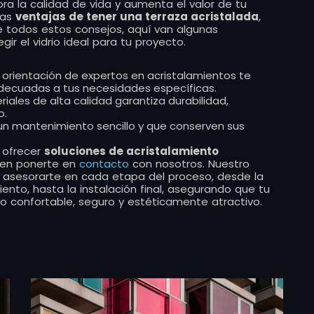
ora la calidad de vida y aumenta el valor de tu
las
ventajas de tener una terraza acristalada
,
e todos estos consejos, aquí van algunas
ir el vidrio ideal para tu proyecto.
a orientación de expertos en acristalamientos te
decuadas a tus necesidades específicas.
eriales de alta calidad garantiza durabilidad,
o.
n un mantenimiento sencillo y que conserven sus
 ofrecer
soluciones de acristalamiento
 en ponerte en
contacto
con nosotros. Nuestro
a asesorarte en cada etapa del proceso, desde la
ento, hasta la instalación final, asegurando que tu
io confortable, seguro y estéticamente atractivo.