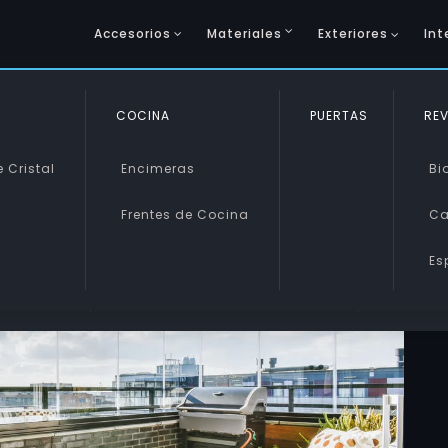
Accesorios
Materiales
Exteriores
Int
COCINA
SINTÉTICOS
PUERTAS
VIDRIO 
REV
 Cristal
Encimeras
Metacrilato
Vidrio 
Bi
Frentes de Cocina
Policarbonato
Vidrio 
Ca
s
Es