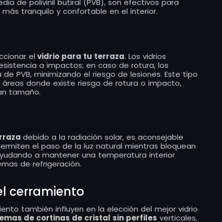
ia de polivinil butiral (PVB), son efectivos para
 más tranquilo y confortable en el interior.
ccionar el
vidrio para tu terraza
. Los vidrios
sistencia a impactos; en caso de rotura, los
e PVB, minimizando el riesgo de lesiones. Este tipo
áreas donde existe riesgo de rotura o impacto,
an tamaño.
erraza
debido a la radiación solar, es aconsejable
os permiten el paso de la luz natural mientras bloquean
, ayudando a mantener una temperatura interior
mas de refrigeración.
el cerramiento
iento también influyen en la elección del mejor vidrio
temas de cortinas de cristal sin perfiles
verticales,