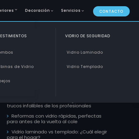
eriores
Decoración
Servicios
CONTACTO
CURVADO Y PISABLE
ESTIMIENTOS
VIDRIO DE SEGURIDAD
ARTÍCULOS RECIENTES
Curvado
ombos
Vidrio Laminado
Pisable
binas de Vidrio
Vidrio Templado
Mamparas de estilo industrial, la
tendencia que llega a tu ducha este 2026
pejos
Escaleras de cristal: Un toque de lujo y
modernidad
Cómo limpiar ventanales grandes, 5
trucos infalibles de los profesionales
Reformas con vidrio rápidas, perfectas
para antes de la vuelta al cole
Vidrio laminado vs templado: ¿Cuál elegir
para el hogar?