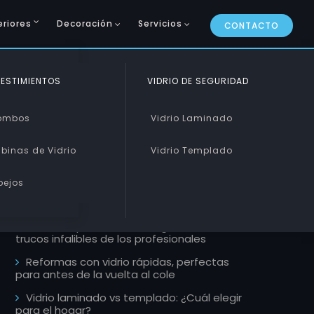
eriores
Decoración
Servicios
CONTACTO
CURVADO Y PISABLE
ESTIMIENTOS
VIDRIO DE SEGURIDAD
ARTÍCULOS RECIENTES
Curvado
ombos
Vidrio Laminado
Pisable
binas de Vidrio
Vidrio Templado
Mamparas de estilo industrial, la
tendencia que llega a tu ducha este 2026
pejos
Escaleras de cristal: Un toque de lujo y
modernidad
Cómo limpiar ventanales grandes, 5
trucos infalibles de los profesionales
Reformas con vidrio rápidas, perfectas
para antes de la vuelta al cole
Vidrio laminado vs templado: ¿Cuál elegir
para el hogar?