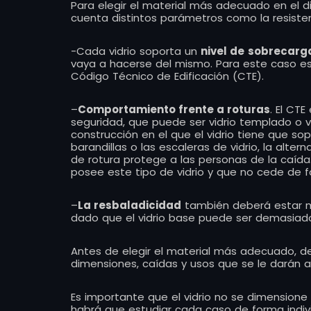
Para elegir el material más adecuado en el 
cuenta distintos parámetros como la resisten
-Cada vidrio soporta un
nivel de
sobrecarg
vaya a hacerse del mismo. Para este caso es
Código Técnico de Edificación (CTE).
–
Comportamiento frente a roturas
. El CTE
seguridad, que puede ser vidrio templado o v
construcción en el que el vidrio tiene que s
barandillas o las escaleras de vidrio, la alt
de rotura protege a las personas de la caída. 
posee este tipo de vidrio y que no cede de 
–
La resbaladicidad
también deberá estar m
dado que el vidrio base puede ser demasiado 
Antes de elegir el material más adecuado, d
dimensiones, caídas y usos que se le darán a 
Es importante que el vidrio no se dimensione 
habrá que estudiar cada caso de forma indiv