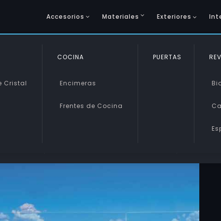
Accesorios
Materiales
Exteriores
Int
COCINA
SINTÉTICOS
PUERTAS
VIDRIO 
REV
 Cristal
Encimeras
Metacrilato
Vidrio 
Bi
Frentes de Cocina
Policarbonato
Vidrio 
Ca
s
Es