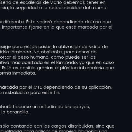
diseño de escaleras de vidrio debemos tener en
cia, la seguridad o la resbaladicidad del mismo:
a
diferente. Éste variará dependiendo del uso que
 importante fijarse en la que esté marcada por el
 exige para estos casos la utilización de vidrio de
idrio laminado. No obstante, para casos de
oportar el peso humano, como puede ser las
ernativa más acertada es el laminado, ya que en caso
Esto es posible gracias al plástico intercalario que
forma inmediata.
arcada por el CTE dependiendo de su aplicación,
resbaladizo para este fin.
eberá hacerse un estudio de los apoyos,
la barandilla.
sólo contando con las cargas distribuidas, sino que
idualizada para aplicar de manera adicional una