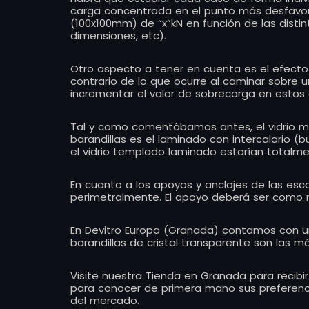
carga concentrada en el punto más desfavora
(100x100mm) de “x”kN en función de las distin
dimensiones, etc).
Otro aspecto a tener en cuenta es el efecto 
contrario de lo que ocurre al caminar sobre u
incrementar el valor de sobrecarga en estos 
Tal y como comentábamos antes, el vidrio má
barandillas es el laminado con intercalario (bu
el vidrio templado laminado estarían totalm
En cuanto a los apoyos y anclajes de las escal
perimetralmente. El apoyo deberá ser como mí
En Devitro Europa (Granada) contamos con un
barandillas de cristal transparente son las má
Visite nuestra Tienda en Granada para recibi
para conocer de primera mano sus preferencia
del mercado.