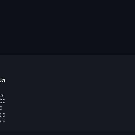
da
00-
:00
0
210
ros