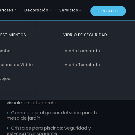
eriores
Decoración
Servicios
CONTACTO
CURVADO Y PISABLE
ESTIMIENTOS
VIDRIO DE SEGURIDAD
ARTÍCULOS RECIENTES
Curvado
ombos
Vidrio Laminado
Pisable
binas de Vidrio
Vidrio Templado
Reformas con vidrio rápidas, perfectas
para antes de la vuelta al cole
pejos
Vidrio laminado vs templado: ¿Cuál elegir
para el hogar?
Espejos para exterior: Amplía
visualmente tu porche
Cómo elegir el grosor del vidrio para tu
mesa de jardín
Cristales para piscinas: Seguridad y
estética transparente