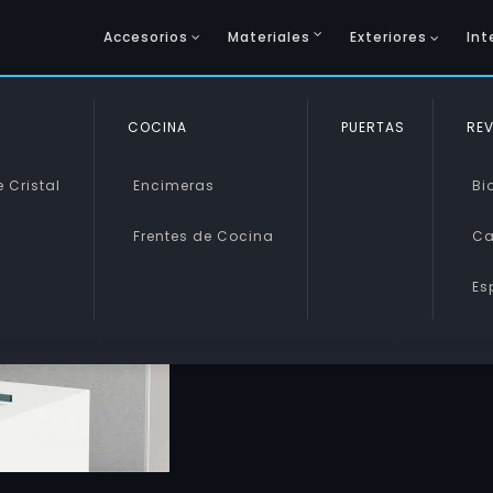
Accesorios
Materiales
Exteriores
Int
COCINA
SINTÉTICOS
PUERTAS
VIDRIO 
REV
 Cristal
Encimeras
Metacrilato
Vidrio 
Bi
Frentes de Cocina
Policarbonato
Vidrio 
Ca
s
Es