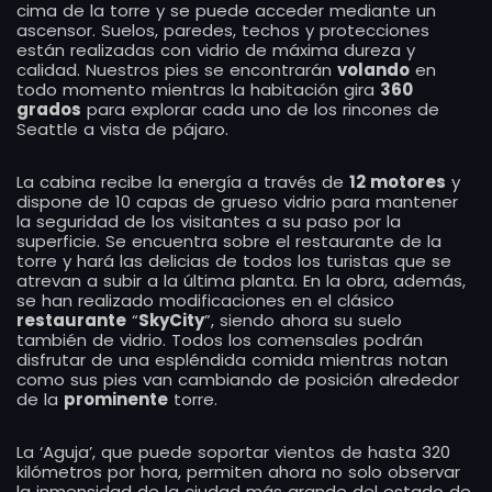
cima de la torre y se puede acceder mediante un
ascensor. Suelos, paredes, techos y protecciones
están realizadas con vidrio de máxima dureza y
calidad. Nuestros pies se encontrarán
volando
en
todo momento mientras la habitación gira
360
grados
para explorar cada uno de los rincones de
Seattle a vista de pájaro.
La cabina recibe la energía a través de
12 motores
y
dispone de 10 capas de grueso vidrio para mantener
la seguridad de los visitantes a su paso por la
superficie. Se encuentra sobre el restaurante de la
torre y hará las delicias de todos los turistas que se
atrevan a subir a la última planta. En la obra, además,
se han realizado modificaciones en el clásico
restaurante
“
SkyCity
”, siendo ahora su suelo
también de vidrio. Todos los comensales podrán
disfrutar de una espléndida comida mientras notan
como sus pies van cambiando de posición alrededor
de la
prominente
torre.
La ‘Aguja’, que puede soportar vientos de hasta 320
kilómetros por hora, permiten ahora no solo observar
la inmensidad de la ciudad más grande del estado de