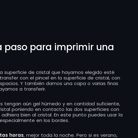
a paso para imprimir una
 la superficie de cristal que hayamos elegido esté
ransfer con el pincel en la superficie de cristal, con
spacios. Y también damos una capa o varias finas
ayamos a transferir.
es tengan aún gel húmedo y en cantidad suficiente,
istal poniendo en contacto las dos superficies con
dhiera bien al cristal. En este punto puedes usar la
, especialmente en los bordes.
tas horas
, mejor toda la noche. Pero si es verano,