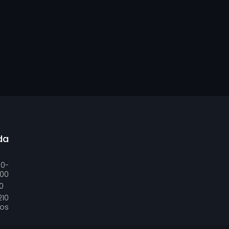
da
00-
:00
0
210
ros