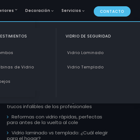
eriores
Decoración
Servicios
CONTACTO
CURVADO Y PISABLE
ESTIMIENTOS
VIDRIO DE SEGURIDAD
ARTÍCULOS RECIENTES
Curvado
ombos
Vidrio Laminado
Pisable
binas de Vidrio
Vidrio Templado
Mamparas de estilo industrial, la
tendencia que llega a tu ducha este 2026
pejos
Escaleras de cristal: Un toque de lujo y
modernidad
Cómo limpiar ventanales grandes, 5
trucos infalibles de los profesionales
Reformas con vidrio rápidas, perfectas
para antes de la vuelta al cole
Vidrio laminado vs templado: ¿Cuál elegir
para el hogar?