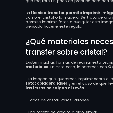
que requiere un poco de práctica para perfecc
La
técnica transfer permite imprimir imá
como el cristal o la madera. Se trata de una 
permite imprimir fotos o cualquier otra imag
pensado hacerle este regalo.
¿Qué materiales necesi
transfer sobre cristal?
Existen muchas formas de realizar esta técn
materiales
. En este caso, lo haremos con
Ge
-La imagen que queramos imprimir sobre el cr
fotocopiadora láser
y en el caso de que lle
las letras no salgan al revés
.
-Tarros de cristal, vasos, jarrones…
-Una tarjeta de crédito o algo similar