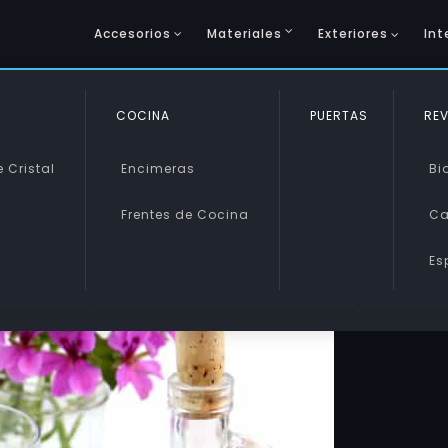
Accesorios
Materiales
Exteriores
Int
COCINA
SINTÉTICOS
PUERTAS
VIDRIO 
REV
 Cristal
Encimeras
Metacrilato
Vidrio 
Bi
Frentes de Cocina
Policarbonato
Vidrio 
Ca
s
Es