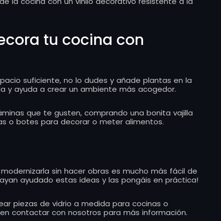
e la cocina con un vinilo decorativo resistente a la
Decora tu cocina con
spacio suficiente, no lo dudes y añade plantas en la
illa y ayuda a crear un ambiente más acogedor.
minas que te gusten, comprando una bonita vajilla
tas o botes para decorar o meter alimentos.
 modernizarla sin hacer obras es mucho más fácil de
ayan ayudado estas ideas y las pongáis en práctica!
ear piezas de vidrio a medida para cocinas o
s en contactar con nosotros para más información.