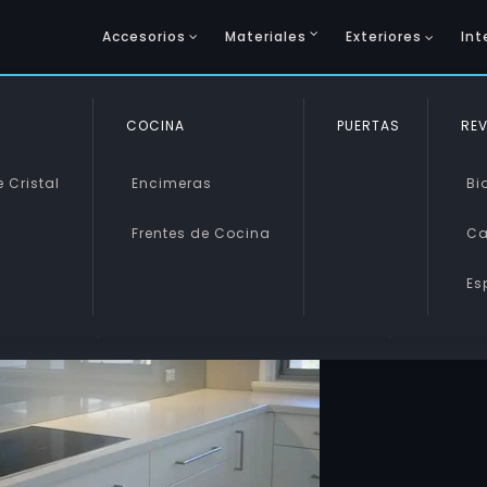
Accesorios
Materiales
Exteriores
Int
COCINA
SINTÉTICOS
PUERTAS
VIDRIO 
REV
 Cristal
Encimeras
Metacrilato
Vidrio 
Bi
Frentes de Cocina
Policarbonato
Vidrio 
Ca
s
Es