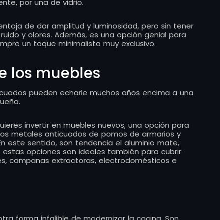
nte, por una de vidrio.
ventaja de dar amplitud y luminosidad, pero sin tener
ruido y olores. Además, es una opción genial para
siempre un toque minimalista muy exclusivo.
e los muebles
nticuados pueden echarle muchos años encima a una
queña.
 quieres invertir en muebles nuevos, una opción para
 los metales anticuados de pomos de armarios y
 En este sentido, son tendencia el aluminio mate,
s estas opciones son ideales también para cubrir
tes, campanas extractoras, electrodomésticos e
ra forma infalible de modernizar la cocina. Son