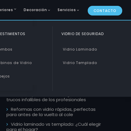
eriores
Decoración
Servicios
CONTACTO
CURVADO Y PISABLE
ESTIMIENTOS
VIDRIO DE SEGURIDAD
ARTÍCULOS RECIENTES
Curvado
ombos
Vidrio Laminado
Pisable
binas de Vidrio
Vidrio Templado
Mamparas de estilo industrial, la
tendencia que llega a tu ducha este 2026
pejos
Escaleras de cristal: Un toque de lujo y
modernidad
Cómo limpiar ventanales grandes, 5
trucos infalibles de los profesionales
Reformas con vidrio rápidas, perfectas
para antes de la vuelta al cole
Vidrio laminado vs templado: ¿Cuál elegir
para el hogar?